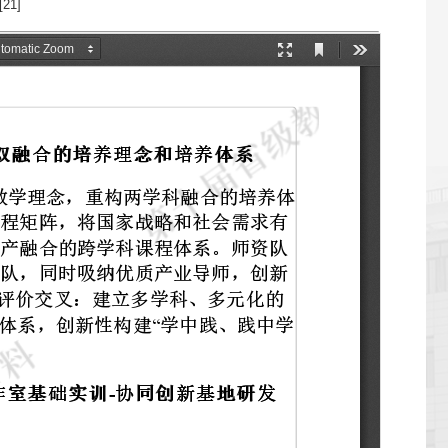
[
21
]