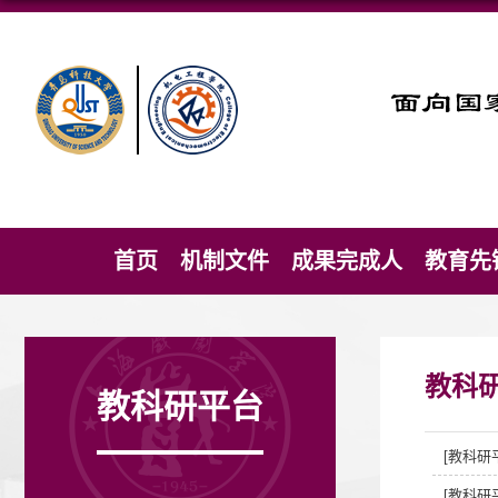
首页
机制文件
成果完成人
教育先
教科
教科研平台
[教科研
[教科研