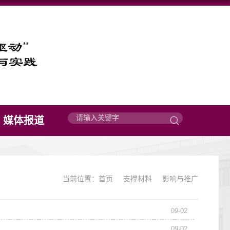
媒体报道
当前位置：
首页
支撑材料
影响与推广
09-02
09-02