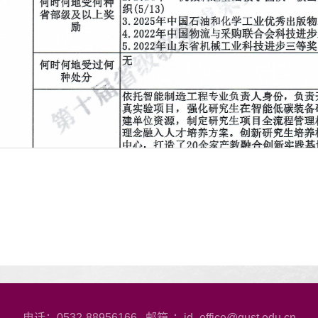
电话：0532-88956166 邮箱
：jd_office@qust.edu.cn