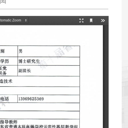
[
31
]