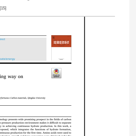
[
15
]