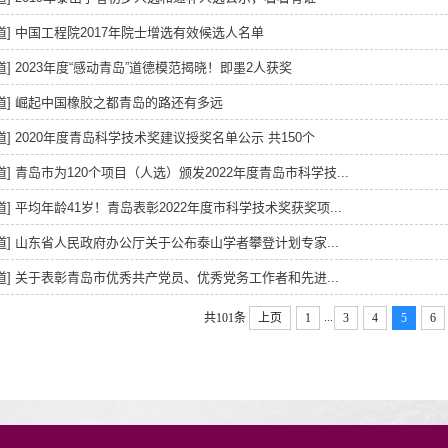
道]
中国工程院2017年院士增选有效候选人名单
道]
2023年度“感动青岛”道德模范揭晓！即墨2人获奖
道]
崛起中国橡胶之都青岛的路还有多远
道]
2020年度青岛科学技术奖建议授奖名单公示 共150个
道]
青岛市为120个项目（人选）颁发2022年度青岛市科学技...
道]
平均年龄41岁！青岛表彰2022年度市科学技术奖获奖项...
道]
山东省人民政府办公厅关于公布泰山学者攀登计划专家...
道]
关于表彰青岛市优秀共产党员、优秀党务工作者和先进...
...
共101条
上页
1
3
4
5
6