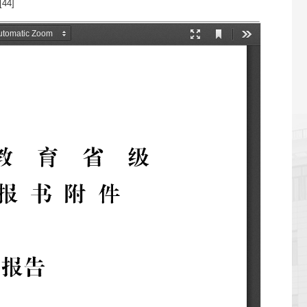
[
44
]